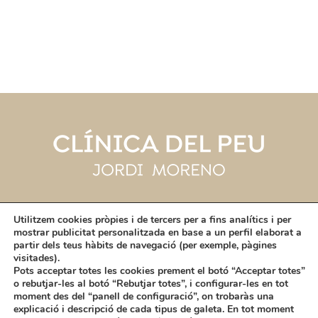
Utilitzem cookies pròpies i de tercers per a fins analítics i per
mostrar publicitat personalitzada en base a un perfil elaborat a
partir dels teus hàbits de navegació (per exemple, pàgines
visitades).
Avís Legal i Política de Cookies
Pots acceptar totes les cookies prement el botó “Acceptar totes”
o rebutjar-les al botó “Rebutjar totes”, i configurar-les en tot
Política de Privacitat
moment des del “panell de configuració”, on trobaràs una
explicació i descripció de cada tipus de galeta. En tot moment