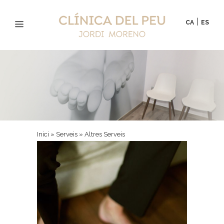
|
CA
ES
Inici
 » 
Serveis
 » 
Altres Serveis