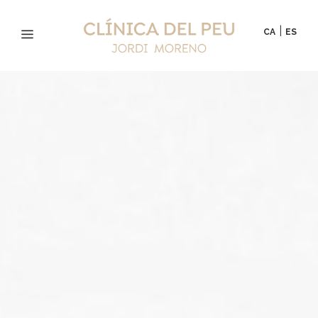
|
CA
ES