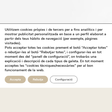
Utilitzem cookies pròpies i de tercers per a fins analítics i per
mostrar publicitat personalitzada en base a un perfil elaborat a
partir dels teus hàbits de navegació (per exemple, pàgines
visitades).
Pots acceptar totes les cookies prement el botó “Acceptar totes”
o rebutjar-les al botó “Rebutjar totes”, i configurar-les en tot
moment des del “panell de configuració”, on trobaràs una
explicació i descripció de cada tipus de galeta. En tot moment
acceptes les “cookies tècniques/necessàries” per al bon
funcionament de la web.
Accepta
Rebutja
Configuració
QUI SÓC?